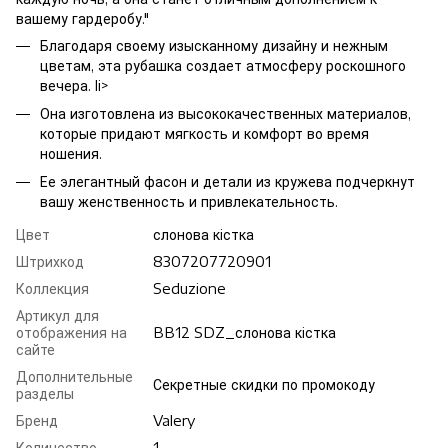
вашему гардеробу."
Благодаря своему изысканному дизайну и нежным
цветам, эта рубашка создает атмосферу роскошного
вечера. li>
Она изготовлена из высококачественных материалов,
которые придают мягкость и комфорт во время
ношения.
Ее элегантный фасон и детали из кружева подчеркнут
вашу женственность и привлекательность.
Цвет
слонова кiстка
Штрихкод
8307207720901
Коллекция
Seduzione
Артикул для
отображения на
BB12 SDZ_слонова кiстка
сайте
Дополнительные
Секретные скидки по промокоду
разделы
Бренд
Valery
Количество
1