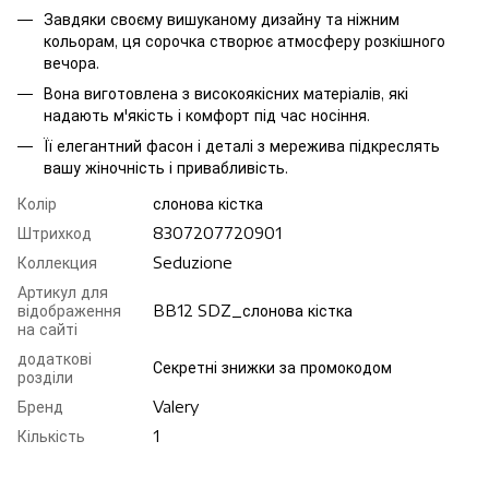
Завдяки своєму вишуканому дизайну та ніжним
кольорам, ця сорочка створює атмосферу розкішного
вечора.
Вона виготовлена з високоякісних матеріалів, які
надають м'якість і комфорт під час носіння.
Її елегантний фасон і деталі з мережива підкреслять
вашу жіночність і привабливість.
Колір
слонова кiстка
Штрихкод
8307207720901
Коллекция
Seduzione
Артикул для
відображення
BB12 SDZ_слонова кiстка
на сайті
додаткові
Секретні знижки за промокодом
розділи
Бренд
Valery
Кількість
1