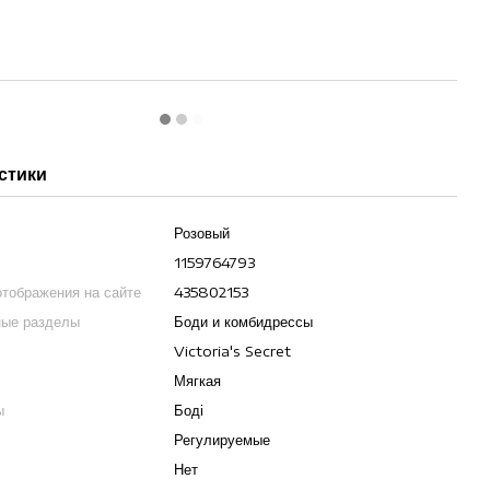
стики
Розовый
1159764793
отображения на сайте
435802153
ные разделы
Боди и комбидрессы
Victoria's Secret
Мягкая
ы
Боді
Регулируемые
Нет