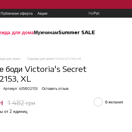
Укр
Рус
Публичная оферта
Акции
ежда для дома
Мужчинам
Summer SALE
жда для дома
Одежда для дома Victoria's Secret
е боди Victoria's Secret
2153, XL
Артикул: 435802153
Оставить отзыв
н
1 482 грн
В желания
ы от 2 единиц