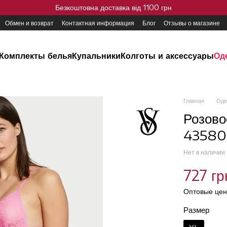
Безкоштовна доставка від 1100 грн
Обмен и возврат
Контактная информация
Блог
Отзывы о магазине
Комплекты белья
Купальники
Колготы и аксессуары
Од
Главная
Оде
Розово
43580
Нет в наличии
727 гр
Оптовые цен
Размер