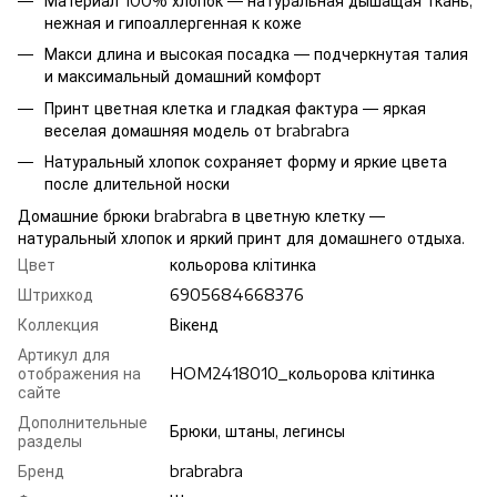
Материал 100% хлопок — натуральная дышащая ткань,
нежная и гипоаллергенная к коже
Макси длина и высокая посадка — подчеркнутая талия
и максимальный домашний комфорт
Принт цветная клетка и гладкая фактура — яркая
веселая домашняя модель от brabrabra
Натуральный хлопок сохраняет форму и яркие цвета
после длительной носки
Домашние брюки brabrabra в цветную клетку —
натуральный хлопок и яркий принт для домашнего отдыха.
Цвет
кольорова клітинка
Штрихкод
6905684668376
Коллекция
Вікенд
Артикул для
отображения на
HOM2418010_кольорова клітинка
сайте
Дополнительные
Брюки, штаны, легинсы
разделы
Бренд
brabrabra