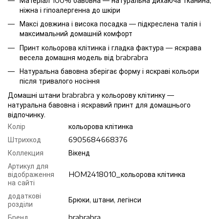
Матеріал 100% бавовна — натуральна дихаюча тканина,
ніжна і гіпоалергенна до шкіри
Максі довжина і висока посадка — підкреслена талія і
максимальний домашній комфорт
Принт кольорова клітинка і гладка фактура — яскрава
весела домашня модель від brabrabra
Натуральна бавовна зберігає форму і яскраві кольори
після тривалого носіння
Домашні штани brabrabra у кольорову клітинку —
натуральна бавовна і яскравий принт для домашнього
відпочинку.
Колір
кольорова клітинка
Штрихкод
6905684668376
Коллекция
Вікенд
Артикул для
відображення
HOM2418010_кольорова клітинка
на сайті
додаткові
Брюки, штани, легінси
розділи
Бренд
brabrabra