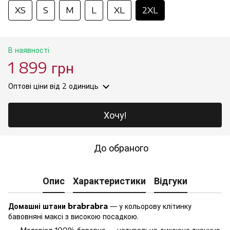
XS
S
M
L
XL
2XL
В наявності
1 899 грн
Оптові ціни
від 2 одиниць
Хочу!
До обраного
Опис
Характеристики
Відгуки
Домашні штани brabrabra
— у кольорову клітинку
бавовняні максі з високою посадкою.