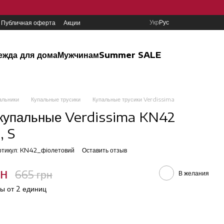
Укр
Рус
Публичная оферта
Акции
ежда для дома
Мужчинам
Summer SALE
альники
Купальные трусики
Купальные трусики Verdissima
купальные Verdissima KN42
, S
ртикул: KN42_фiолетовий
Оставить отзыв
рн
665 грн
В желания
ы от 2 единиц