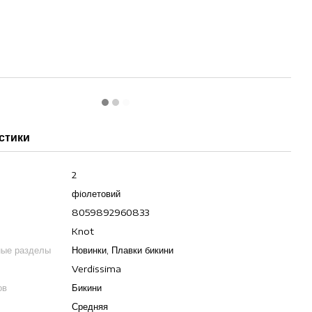
стики
2
фiолетовий
8059892960833
Knot
ные разделы
Новинки, Плавки бикини
Verdissima
ов
Бикини
Средняя