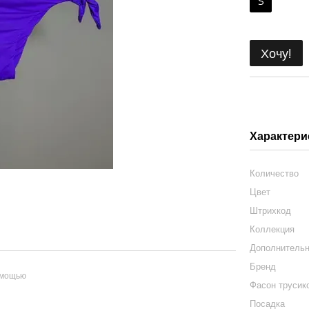
S
Хочу!
Характери
Количество
Цвет
Штрихкод
Коллекция
Дополнитель
Бренд
омощью
Фасон трусик
Посадка