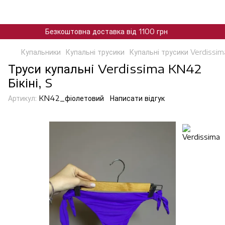
Безкоштовна доставка від 1100 грн
Купальники
Купальні трусики
Купальні трусики Verdissim
Труси купальнi Verdissima KN42
Бікіні, S
Артикул:
KN42_фiолетовий
Написати відгук