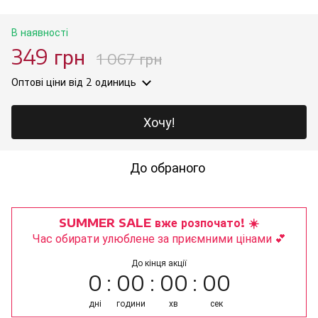
В наявності
349 грн
1 067 грн
Оптові ціни
від 2 одиниць
Хочу!
До обраного
SUMMER SALE вже розпочато! ☀️
Час обирати улюблене за приємними цінами 💕
До кінця акції
0
00
00
00
дні
години
хв
сек