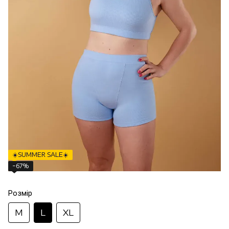
☀️SUMMER SALE☀️
−67%
Розмір
M
L
XL