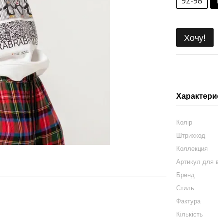
92-98
Хочу!
Характери
Колір
Штрихкод
Коллекция
Артикул для в
Бренд
Стиль
Фактура
Кількість