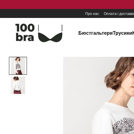
Перейти до основного контенту
Про нас
Оплата і доставк
Бюстгальтери
Трусики