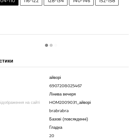
104-110
116-122
128-134
140-146
152-158
стики
айворі
6907208025467
Лінива вечеря
ідображення на сайті
HOM2009031_айворі
brabrabra
Базові (повсякденні)
Гладка
20