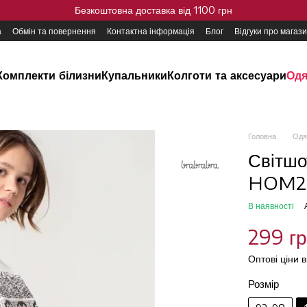
Безкоштовна доставка від 1100 грн
а
Обмін та повернення
Контактна інформація
Блог
Відгуки про магаз
Комплекти білизни
Купальники
Колготи та аксесуари
Одя
Головна
Одя
Світшо
HOM20
В наявності
299 г
Оптові ціни 
Розмір