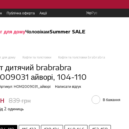
Укр
Рус
ин
Публічна оферта
Акції
г для дому
Чоловікам
Summer SALE
г для дому
Кофти та толстовки
Кофти та толстовки brabrabra
т дитячий brabrabra
09031 айворі, 104-110
Артикул: HOM2009031_айворі
Написати відгук
рн
839 грн
В бажання
від 2 одиниць