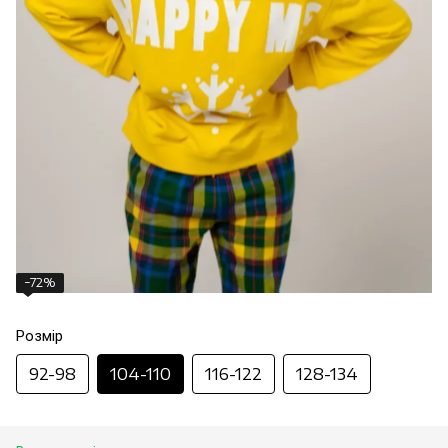
−72%
Розмір
92-98
104-110
116-122
128-134