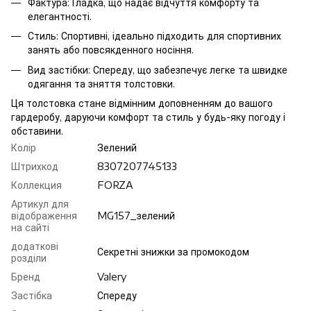
Фактура: Гладка, що надає відчуття комфорту та
елегантності.
Стиль: Спортивні, ідеально підходить для спортивних
занять або повсякденного носіння.
Вид застібки: Спереду, що забезпечує легке та швидке
одягання та зняття толстовки.
Ця толстовка стане відмінним доповненням до вашого
гардеробу, даруючи комфорт та стиль у будь-яку погоду і
обставини.
Колір
Зелений
Штрихкод
8307207745133
Коллекция
FORZA
Артикул для
відображення
MG157_зелений
на сайті
додаткові
Секретні знижки за промокодом
розділи
Бренд
Valery
Застібка
Спереду