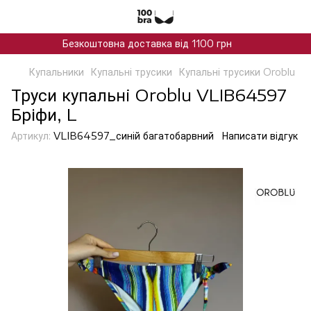
Безкоштовна доставка від 1100 грн
Купальники
Купальні трусики
Купальні трусики Oroblu
Труси купальнi Oroblu VLIB64597
Бріфи, L
Артикул:
VLIB64597_синій багатобарвний
Написати відгук