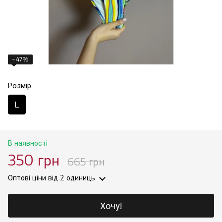
−47%
Розмір
L
В наявності
350 грн
665 грн
Оптові ціни
від 2 одиниць
Хочу!