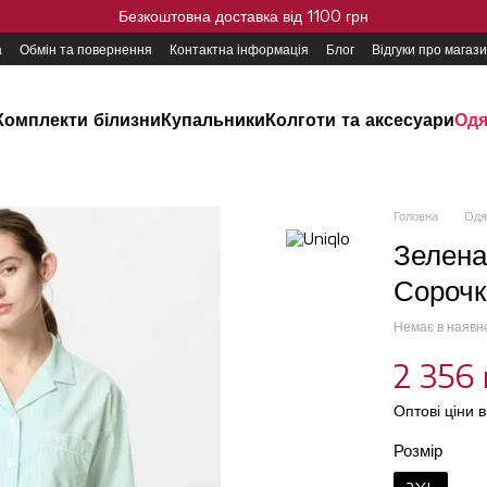
Безкоштовна доставка від 1100 грн
а
Обмін та повернення
Контактна інформація
Блог
Відгуки про магаз
Комплекти білизни
Купальники
Колготи та аксесуари
Одя
Головна
Одя
Зелен
Сорочк
Немає в наявн
2 356 
Оптові ціни 
Розмір