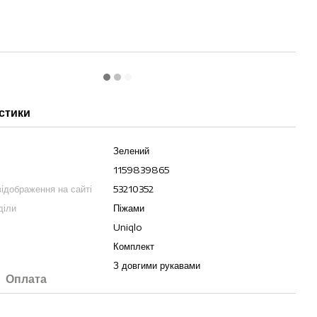
стики
Зелений
1159839865
ідображення на сайті
53210352
діли
Піжами
Uniqlo
Комплект
З довгими рукавами
Оплата