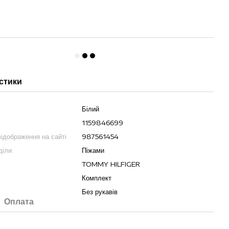
стики
Білий
1159846699
ідображення на сайті
987561454
діли
Піжами
TOMMY HILFIGER
Комплект
Без рукавів
Оплата