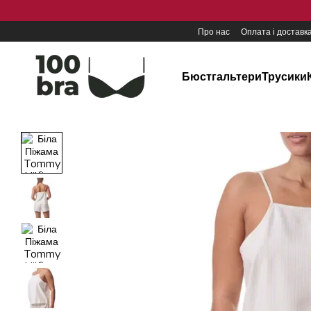
Перейти до основного контенту
Про нас
Оплата і доставк
Бюстгальтери
Трусики