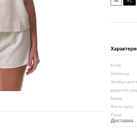
M
XL
Характери
Колір
Штрихкод
Артикул для в
додаткові роз
Бренд
Фасон одягу
Рукав
Доставка