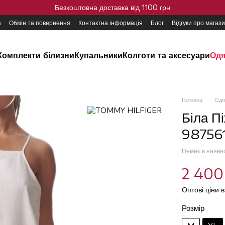
Безкоштовна доставка від 1100 грн
а
Обмін та повернення
Контактна інформація
Блог
Відгуки про магаз
Комплекти білизни
Купальники
Колготи та аксесуари
Одя
Головна
Одя
Біла П
987561
Немає в наявн
2 400
Оптові ціни 
Розмір