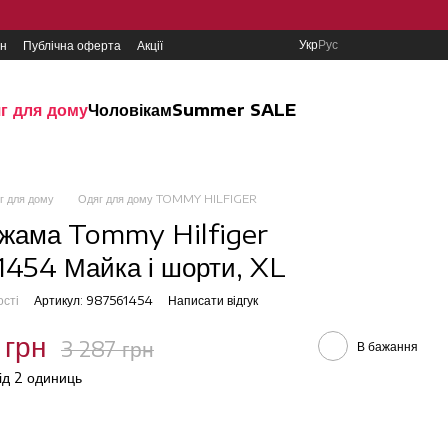
Укр
Рус
ин
Публічна оферта
Акції
г для дому
Чоловікам
Summer SALE
г для дому
Одяг для дому TOMMY HILFIGER
іжама Tommy Hilfiger
454 Майка і шорти, XL
ості
Артикул: 987561454
Написати відгук
 грн
3 287 грн
В бажання
від 2 одиниць