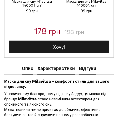
Маска для сну Milavitsa
Маска для сну Milavitsa
140001, uni
140001, uni
99 грн
99 грн
178 грн
198 грн
Хочу!
Опис
Характеристики
Відгуки
Маска для сну Milavitsa – комфорт і стиль для вашого
відпочинку.
У насиченому благородному відтінку
бордо
, ця маска від
бренду
Milavitsa
стане незамінним аксесуаром для
спокійного та якісного сну.
М’яка тканина ніжно прилягає до обличчя, ефективно
блокуючи світло й сприяючи повному розслабленню.