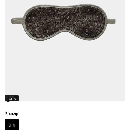
−72%
Розмір
uni