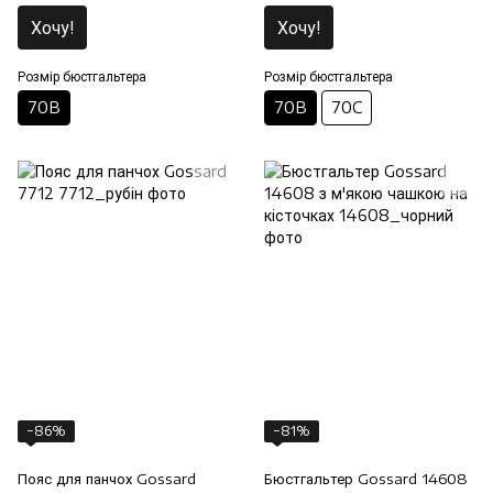
Хочу!
Хочу!
Розмір бюстгальтера
Розмір бюстгальтера
70B
70B
70C
−86%
−81%
Пояс для панчох Gossard
Бюстгальтер Gossard 14608