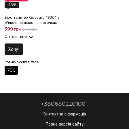
−78%
Бюстгальтер Gossard 13001 з
м'якою чашкою на кісточках,
70C
599 грн
2 772 грн
Оптові ціни
Хочу!
Розмір бюстгальтера
70C
+380680220100
Контактна інформація
Повна версія сайту