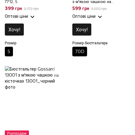
7712, S
з м'якою чашкою на
кісточках, 70D
399 грн
599 грн
2 772 грн
3 202 грн
Оптові ціни
Оптові ціни
Хочу!
Хочу!
Розмір
Розмір бюстгальтера
S
70D
Розпродаж