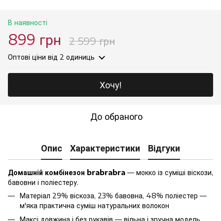
В наявності
899 грн
2 599 грн
Оптові ціни
від 2 одиниць
Хочу!
До обраного
Опис
Характеристики
Відгуки
Домашній комбінезон brabrabra
— мокко із суміші віскози,
бавовни і поліестеру.
Матеріал 29% віскоза, 23% бавовна, 48% поліестер —
м'яка практична суміш натуральних волокон
Максі довжина і без рукавів — вільна і зручна модель