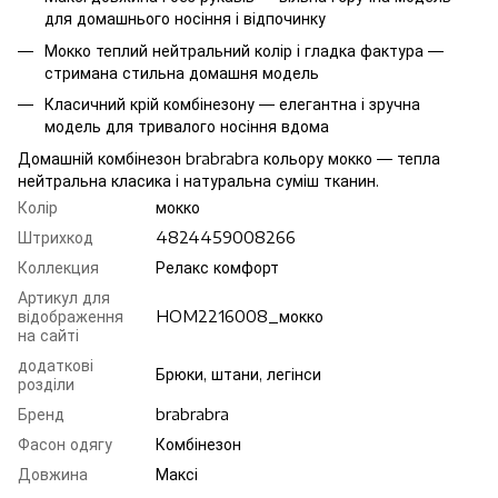
для домашнього носіння і відпочинку
Мокко теплий нейтральний колір і гладка фактура —
стримана стильна домашня модель
Класичний крій комбінезону — елегантна і зручна
модель для тривалого носіння вдома
Домашній комбінезон brabrabra кольору мокко — тепла
нейтральна класика і натуральна суміш тканин.
Колір
мокко
Штрихкод
4824459008266
Коллекция
Релакс комфорт
Артикул для
відображення
HOM2216008_мокко
на сайті
додаткові
Брюки, штани, легінси
розділи
Бренд
brabrabra
Фасон одягу
Комбінезон
Довжина
Максі