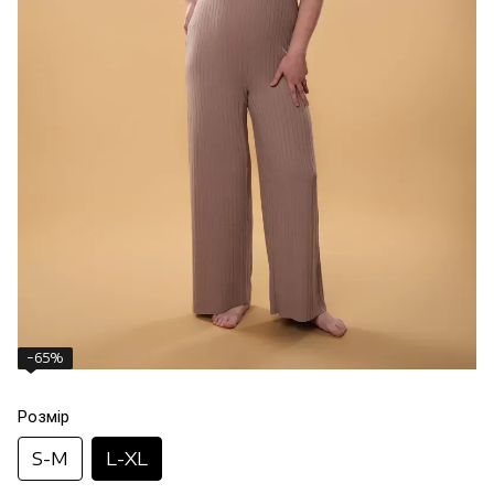
−65%
Розмір
S-M
L-XL