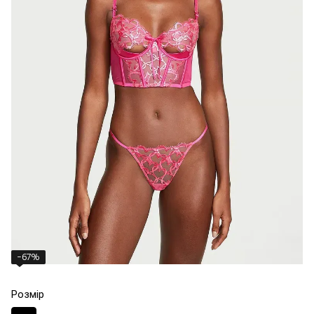
−67%
Розмір