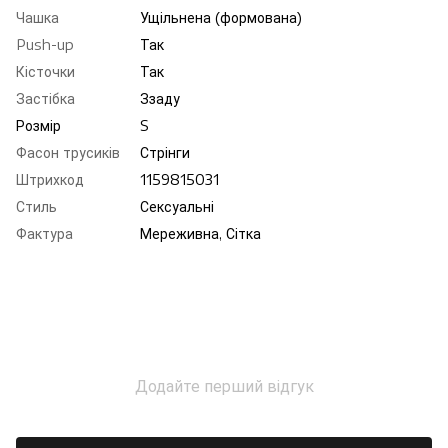
Чашка
Ущільнена (формована)
Push-up
Так
Кісточки
Так
Застібка
Ззаду
Розмір
S
Фасон трусиків
Стрінги
Штрихкод
1159815031
Стиль
Сексуальні
Фактура
Мереживна, Сітка
Додайте перший відгук