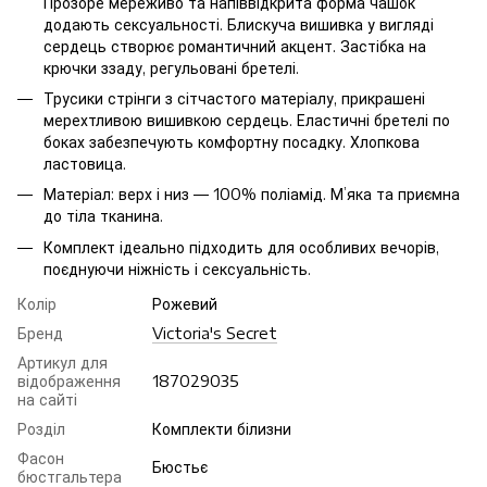
Прозоре мереживо та напіввідкрита форма чашок
додають сексуальності. Блискуча вишивка у вигляді
сердець створює романтичний акцент. Застібка на
крючки ззаду, регульовані бретелі.
Трусики стрінги з сітчастого матеріалу, прикрашені
мерехтливою вишивкою сердець. Еластичні бретелі по
боках забезпечують комфортну посадку. Хлопкова
ластовица.
Матеріал: верх і низ — 100% поліамід. М’яка та приємна
до тіла тканина.
Комплект ідеально підходить для особливих вечорів,
поєднуючи ніжність і сексуальність.
Колір
Рожевий
Бренд
Victoria's Secret
Артикул для
відображення
187029035
на сайті
Розділ
Комплекти білизни
Фасон
Бюстьє
бюстгальтера