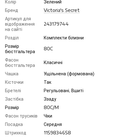
Колір
Зелений
Бренд
Victoria's Secret
Артикул для
відображення
243179744
на сайті
Розділ
Комплекти білизни
Розмір
80C
бюстгальтера
Фасон
Класичні
бюстгальтера
Чашка
Ущільнена (формована)
Кісточки
Так
Бретелі
Регульовані, Вшиті
Застібка
Ззаду
Розмір
80C/M
Фасон трусиків
Чіки
Посадка
Середня
Штрихкод
1159834658