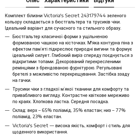
Комплект білизни Victoria's Secret 243179744 зеленого
кольору складається з бюстгальтера та трусиків чіки.
Ідеальний варіант для сучасного та стильного образу.
Бюстгальтер класичної форми з ущільненою
формованою чашкою на кісточках. М'яка контурна піна з
ефектом пам’яті підкреслює природні вигини та формує
ідеальний силует. Глибокий виріз спереду поєднується з
відкритими топами. Декорований перекресленими
ремінцями з брендованою фурнітурою. Регульовані
бретелі з можливістю перекрещування. Застібка ззаду
на гачки.
Трусики чіки з гладкої м’якої тканини для комфорту та
привабливого вигляду. Контрастне квіткове мереживо
по краях. Хлопкова ластка. Середня посадка.
Склад: верх – 65% поліамід, 35% еластан; низ – 77%
поліамід, 23% еластан.
Victoria's Secret — висока якість, комфорт і стиль для
щоденного використання.