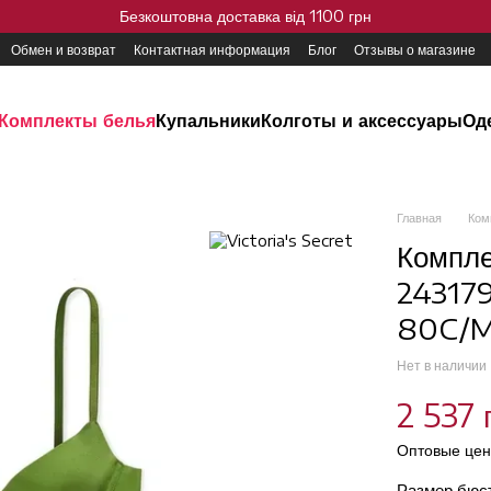
Безкоштовна доставка від 1100 грн
Обмен и возврат
Контактная информация
Блог
Отзывы о магазине
Комплекты белья
Купальники
Колготы и аксессуары
Од
Главная
Ком
Компле
243179
80C/M
Нет в наличии
2 537 
Оптовые цен
Размер бюс