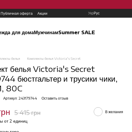
Укр
Рус
Публичная оферта
Акции
ежда для дома
Мужчинам
Summer SALE
плекты белья
Комплекты белья Victoria's Secret
кт белья Victoria's Secret
744 бюстгальтер и трусики чики,
, 80C
Артикул: 243179744
Оставить отзыв
грн
5 415 грн
В желания
ы от 2 единиц
тгальтера