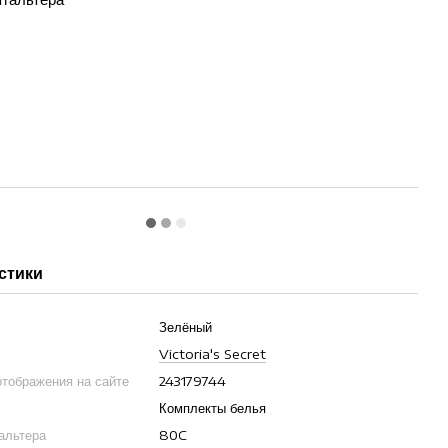
стики
Зелёный
Victoria's Secret
отображения на сайте
243179744
Комплекты белья
гальтера
80C