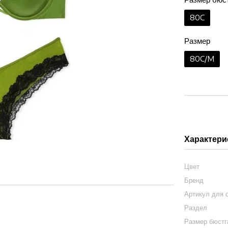
80C
Размер
80C/M
Характери
Цвет
Бренд
Артикул для 
Раздел
Размер бюст