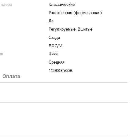
льтера
Классические
Уплотненная (формованная)
Да
Регулируемые, Вшитые
Сзади
80C/M
ов
Чики
Средняя
1159834658
Оплата