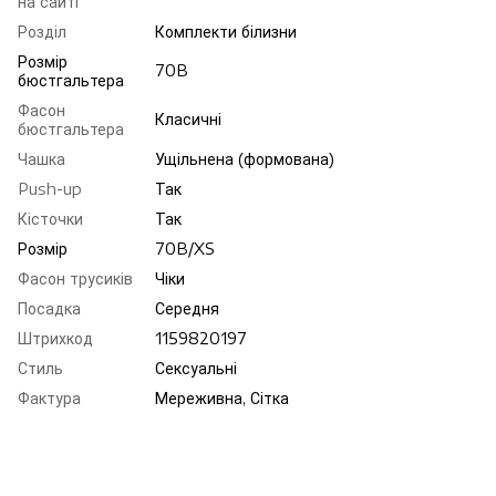
на сайті
Розділ
Комплекти білизни
Розмір
70B
бюстгальтера
Фасон
Класичні
бюстгальтера
Чашка
Ущільнена (формована)
Push-up
Так
Кісточки
Так
Розмір
70B/XS
Фасон трусиків
Чіки
Посадка
Середня
Штрихкод
1159820197
Стиль
Сексуальні
Фактура
Мереживна, Сітка