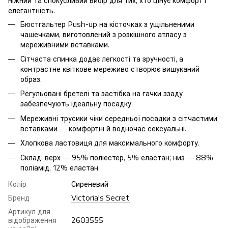
ніжний та спокусливий вибір для тих, хто цінує комфорт і
елегантність.
Бюстгальтер Push-up на кісточках з ущільненими
чашечками, виготовлений з розкішного атласу з
мереживними вставками.
Сітчаста спинка додає легкості та зручності, а
контрастне квіткове мереживо створює вишуканий
образ.
Регульовані бретелі та застібка на гачки ззаду
забезпечують ідеальну посадку.
Мереживні трусики чіки середньої посадки з сітчастими
вставками — комфортні й водночас сексуальні.
Хлопкова ластовиця для максимального комфорту.
Склад: верх — 95% поліестер, 5% еластан; низ — 88%
поліамід, 12% еластан.
Колір
Сиреневий
Бренд
Victoria's Secret
Артикул для
відображення
2603555