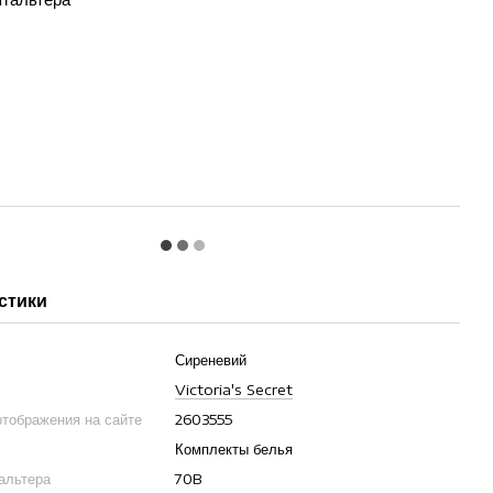
стики
Сиреневий
Victoria's Secret
отображения на сайте
2603555
Комплекты белья
гальтера
70B