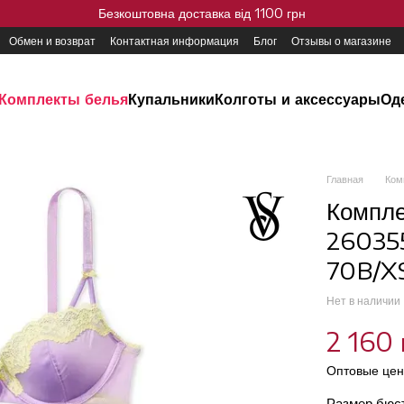
Безкоштовна доставка від 1100 грн
Обмен и возврат
Контактная информация
Блог
Отзывы о магазине
Комплекты белья
Купальники
Колготы и аксессуары
Од
Главная
Ком
Компле
260355
70B/X
Нет в наличии
2 160 
Оптовые цен
Размер бюс