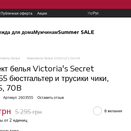
Укр
Рус
Публичная оферта
Акции
ежда для дома
Мужчинам
Summer SALE
плекты белья
Комплекты белья Victoria's Secret
кт белья Victoria's Secret
5 бюстгальтер и трусики чики,
S, 70B
Артикул: 2603555
Оставить отзыв
грн
5 295 грн
В желания
ы от 2 единиц
тгальтера