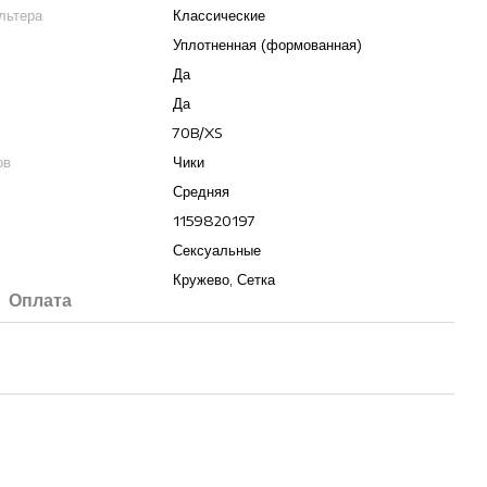
льтера
Классические
Уплотненная (формованная)
Да
Да
70B/XS
ов
Чики
Средняя
1159820197
Сексуальные
Кружево, Сетка
Оплата