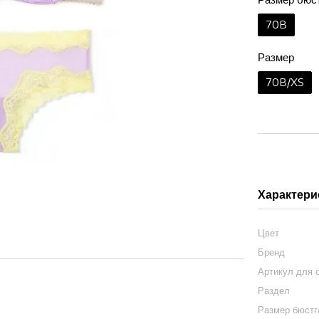
70B
Размер
70B/XS
Характери
Цвет
Бренд
Артикул для 
Раздел
Размер бюст