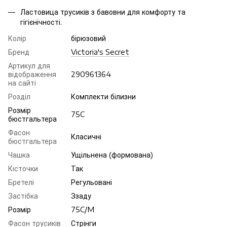
Ластовица трусиків з бавовни для комфорту та
гігієнічності.
Колір
бірюзовий
Бренд
Victoria's Secret
Артикул для
відображення
290961364
на сайті
Розділ
Комплекти білизни
Розмір
75C
бюстгальтера
Фасон
Класичні
бюстгальтера
Чашка
Ущільнена (формована)
Кісточки
Так
Бретелі
Регульовані
Застібка
Ззаду
Розмір
75C/M
Фасон трусиків
Стрінги