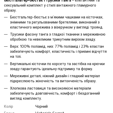
бюстгальтер-бюстьє і трусики танга
– елегантний та
сексуальний комплект у стилі вінтажного гламурного
образу.
Бюстгальтер-бюстьє з м’якими чашками на кісточках,
знімними та регульованими бретелями, виконаний з
еластичного мережива з візерунком у вигляді троянд.
Трусики фасону танга з гладкої тканини з мереживною
обробкою та невеликим трикутним вирізом ззаду.
Верх: 100% поліамід, низ: 77% поліамід і 23% еластан
забезпечують комфорт, еластичність і приємні відчуття
на тілі.
Вертикальні кісточки по корсету та застібка на крючки
ззаду гарантують ідеальну підтримку та форму.
Мереживні деталі, ніжний дизайн і гладкий матеріал
підкреслюють жіночність та витонченість образу.
Хлопкова ластовиця та високоякісні матеріали
забезпечують довговічність, комфорт і бездоганний
вигляд комплекту.
Колір
Чорний