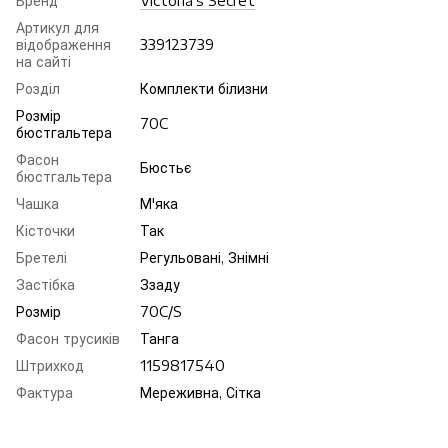
Бренд
Victoria's Secret
Артикул для
відображення
339123739
на сайті
Розділ
Комплекти білизни
Розмір
70C
бюстгальтера
Фасон
Бюстьє
бюстгальтера
Чашка
М'яка
Кісточки
Так
Бретелі
Регульовані, Знімні
Застібка
Ззаду
Розмір
70C/S
Фасон трусиків
Танга
Штрихкод
1159817540
Фактура
Мереживна, Сітка