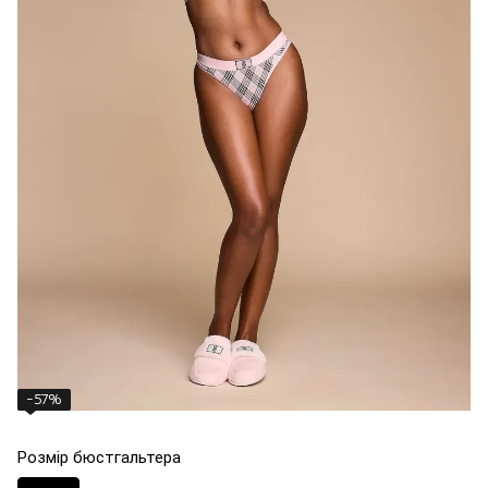
−57%
Розмір бюстгальтера