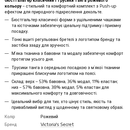
бюстгальтер класичний і трусики танга рожевого
кольору
– стильний та комфортний комплект з Push-up
ефектом для природного підкреслення декольте.
Бюстгальтер класичної форми з ущільненими чашками
та кісточками забезпечує ідеальну підтримку і приємну
посадку.
Тонкі вшиті регульовані бретелі з логотипом бренду та
застібка ззаду для зручності.
М’яка тканина з бавовни та модалу забезпечує комфорт
протягом усього дня.
Трусики танга з середньою посадкою з м’якої тканини
прикрашені блискучим логотипом на поясі.
Склад: верх – 53% бавовна, 36% модал, 11% еластан;
низ – 57% бавовна, 38% модал, 5% еластан для
максимального комфорту та довговічності.
Ідеальний вибір для тих, хто цінує стиль, якість та
привабливий вигляд у щоденному та святковому образі.
Колір
Рожевий
Бренд
Victoria's Secret