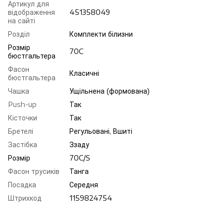
Артикул для
відображення
451358049
на сайті
Розділ
Комплекти білизни
Розмір
70C
бюстгальтера
Фасон
Класичні
бюстгальтера
Чашка
Ущільнена (формована)
Push-up
Так
Кісточки
Так
Бретелі
Регульовані, Вшиті
Застібка
Ззаду
Розмір
70C/S
Фасон трусиків
Танга
Посадка
Середня
Штрихкод
1159824754