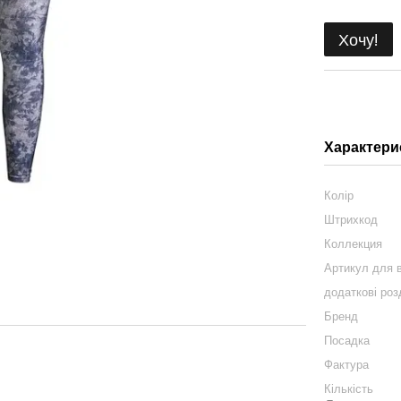
Хочу!
Характери
Колір
Штрихкод
Коллекция
Артикул для в
додаткові роз
Бренд
Посадка
Фактура
Кількість