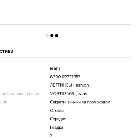
стики
jeans
8300122727352
ЛЕГГИНСЫ Fashion
ідображення на сайті
VOBT63469_jeans
діли
Секретні знижки за промокодом
Oroblu
Середня
Гладка
2