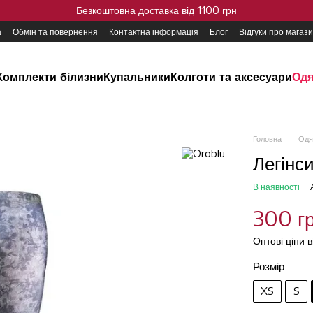
Безкоштовна доставка від 1100 грн
а
Обмін та повернення
Контактна інформація
Блог
Відгуки про магаз
Комплекти білизни
Купальники
Колготи та аксесуари
Одя
Головна
Одя
Легін
В наявності
300 г
Оптові ціни 
Розмір
XS
S