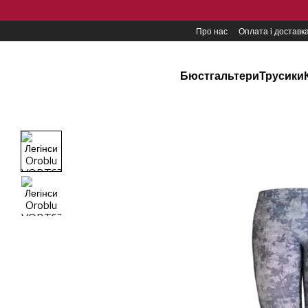
Перейти до основного контенту
Про нас
Оплата і доставк
Бюстгальтери
Трусики