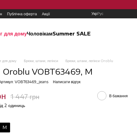
Укр
Рус
ин
Публічна оферта
Акції
г для дому
Чоловікам
Summer SALE
г для дому
Брюки, штани, легінси
Брюки, штани, легінси Oroblu
си Oroblu VOBT63469, M
Артикул: VOBT63469_jeans
Написати відгук
рн
1 447 грн
В бажання
від 2 одиниць
M