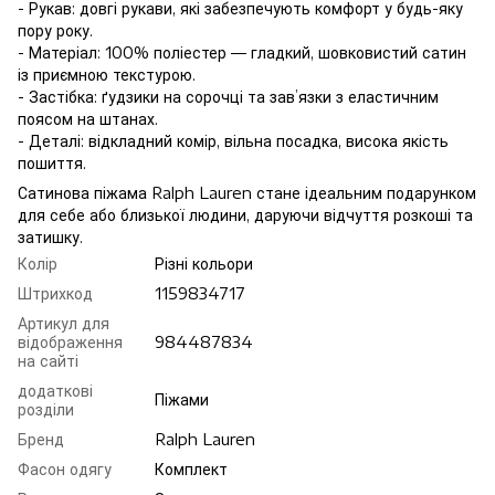
- Рукав: довгі рукави, які забезпечують комфорт у будь-яку
пору року.
- Матеріал: 100% поліестер — гладкий, шовковистий сатин
із приємною текстурою.
- Застібка: ґудзики на сорочці та зав’язки з еластичним
поясом на штанах.
- Деталі: відкладний комір, вільна посадка, висока якість
пошиття.
Сатинова піжама Ralph Lauren стане ідеальним подарунком
для себе або близької людини, даруючи відчуття розкоші та
затишку.
Колір
Різні кольори
Штрихкод
1159834717
Артикул для
відображення
984487834
на сайті
додаткові
Піжами
розділи
Бренд
Ralph Lauren
Фасон одягу
Комплект