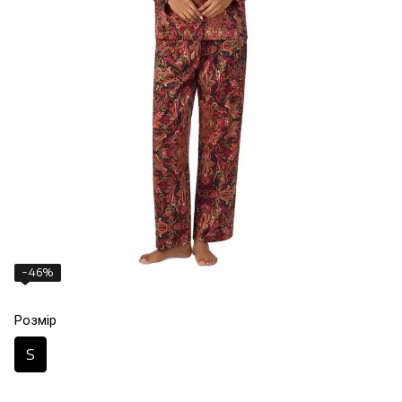
−46%
Розмір
S