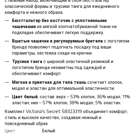
стильный набор, включающий в себя бюстгальтер
классической формы и трусики танга для ежедневного
комфорта и нежного образа.
Бюстгальтер без косточек с уплотненными
чашечками
из мягкой хлопчатобумажной ткани на
подкладке обеспечивает легкую поддержку.
Вшитые чашечки и регулируемые бретели
с логотипом
бренда позволяют подогнать посадку под ваши
параметры, застежка сзади на крючки.
Трусики танга
с широкой эластичной резинкой и
логотипом бренда незаметны под одеждой и
обеспечивают комфорт.
Мягкая и приятная для тела ткань
сочетает хлопок,
модал и эластан для оптимальной эластичности.
Цвет белый
, состав: верх – 53% хлопок, 36% модал, 11%
эластан; низ – 57% хлопок, 38% модал, 5% эластан.
Комплект Victoria's Secret 58323319 объединяет комфорт,
стиль и высокое качество, создавая нежный и
повседневный образ.
Цвет
Белый