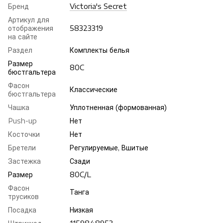
Бренд
Victoria's Secret
Артикул для
отображения
58323319
на сайте
Раздел
Комплекты белья
Размер
80C
бюстгальтера
Фасон
Классические
бюстгальтера
Чашка
Уплотненная (формованная)
Push-up
Нет
Косточки
Нет
Бретели
Регулируемые, Вшитые
Застежка
Сзади
Размер
80C/L
Фасон
Танга
трусиков
Посадка
Низкая