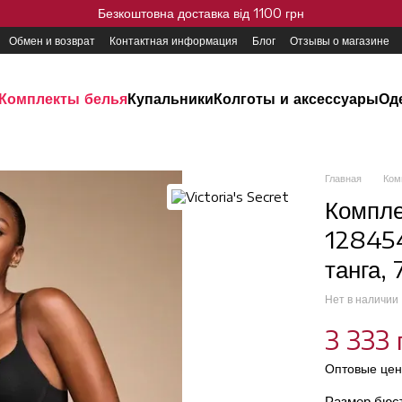
Безкоштовна доставка від 1100 грн
Обмен и возврат
Контактная информация
Блог
Отзывы о магазине
Комплекты белья
Купальники
Колготы и аксессуары
Од
Главная
Ком
Компле
128454
танга,
Нет в наличии
3 333 
Оптовые цен
Размер бюс