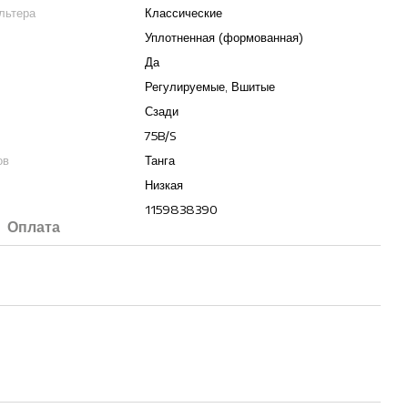
льтера
Классические
Уплотненная (формованная)
Да
Регулируемые, Вшитые
Сзади
75B/S
ов
Танга
Низкая
1159838390
Оплата