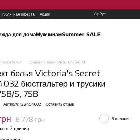
Укр
Рус
Публичная оферта
Акции
ежда для дома
Мужчинам
Summer SALE
плекты белья
Комплекты белья Victoria's Secret
кт белья Victoria's Secret
032 бюстгальтер и трусики
 75B/S, 75B
Артикул: 128454032
Оставить отзыв
грн
6 778 грн
В желания
ы от 2 единиц
тгальтера