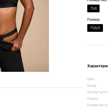
75B
Размер
75B/S
Характери
Цвет
Бренд
Артикул для 
Раздел
Размер бюст