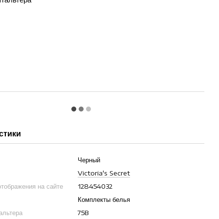
стики
Черный
Victoria's Secret
отображения на сайте
128454032
Комплекты белья
гальтера
75B