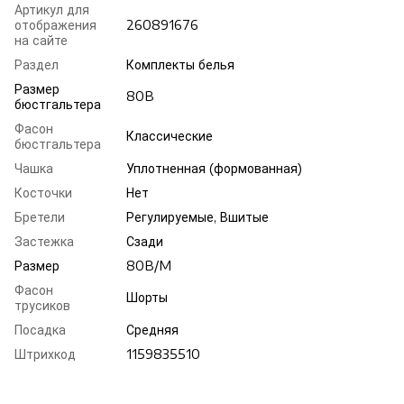
Артикул для
отображения
260891676
на сайте
Раздел
Комплекты белья
Размер
80B
бюстгальтера
Фасон
Классические
бюстгальтера
Чашка
Уплотненная (формованная)
Косточки
Нет
Бретели
Регулируемые, Вшитые
Застежка
Сзади
Размер
80B/M
Фасон
Шорты
трусиков
Посадка
Средняя
Штрихкод
1159835510