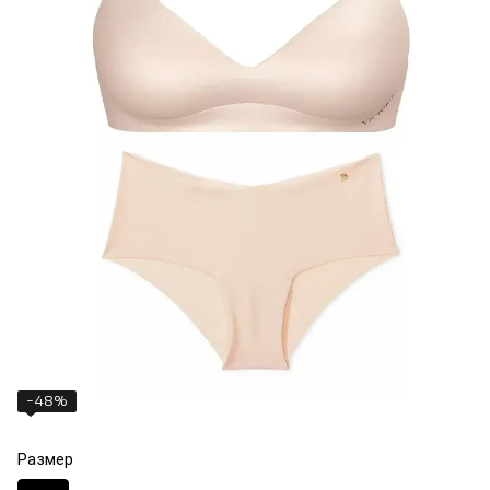
−48%
Размер