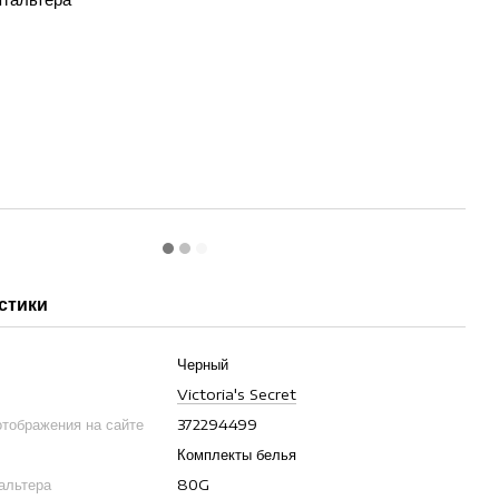
стики
Черный
Victoria's Secret
отображения на сайте
372294499
Комплекты белья
гальтера
80G