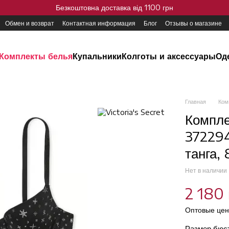
Безкоштовна доставка від 1100 грн
Обмен и возврат
Контактная информация
Блог
Отзывы о магазине
Комплекты белья
Купальники
Колготы и аксессуары
Од
Главная
Ком
Компле
372294
танга,
Нет в наличии
2 180 
Оптовые цен
Размер бюс