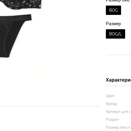
80G
Размер
80G/L
Характери
Цвет
Бренд
Артикул для 
Раздел
Размер бюст