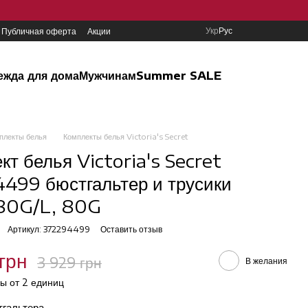
Укр
Рус
Публичная оферта
Акции
ежда для дома
Мужчинам
Summer SALE
плекты белья
Комплекты белья Victoria's Secret
кт белья Victoria's Secret
499 бюстгальтер и трусики
 80G/L, 80G
Артикул: 372294499
Оставить отзыв
грн
3 929 грн
В желания
ы от 2 единиц
тгальтера