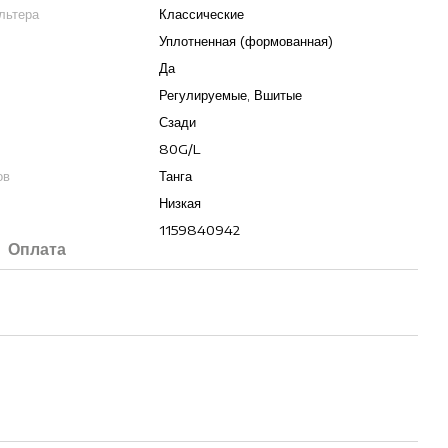
льтера
Классические
Уплотненная (формованная)
Да
Регулируемые, Вшитые
Сзади
80G/L
ов
Танга
Низкая
1159840942
Оплата