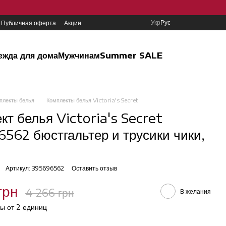
Укр
Рус
Публичная оферта
Акции
ежда для дома
Мужчинам
Summer SALE
плекты белья
Комплекты белья Victoria's Secret
кт белья Victoria's Secret
562 бюстгальтер и трусики чики,
Артикул: 395696562
Оставить отзыв
грн
4 266 грн
В желания
ы от 2 единиц