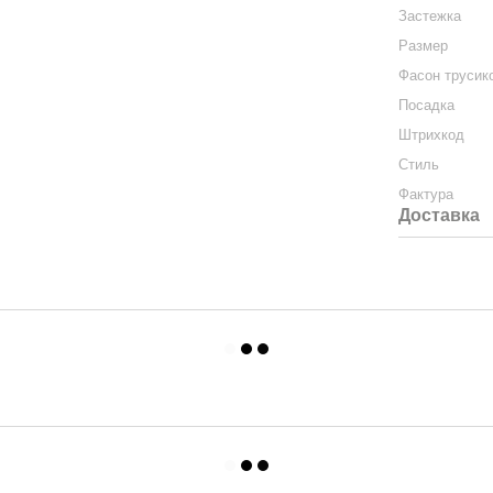
Застежка
Размер
Фасон трусик
Посадка
Штрихкод
Стиль
Фактура
Доставка