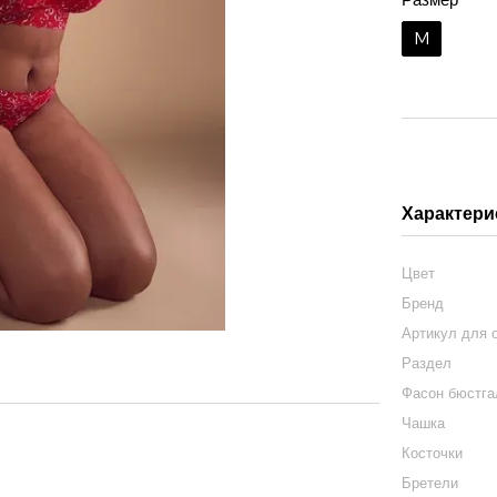
M
Характери
Цвет
Бренд
Артикул для 
Раздел
Фасон бюстга
Чашка
Косточки
Бретели