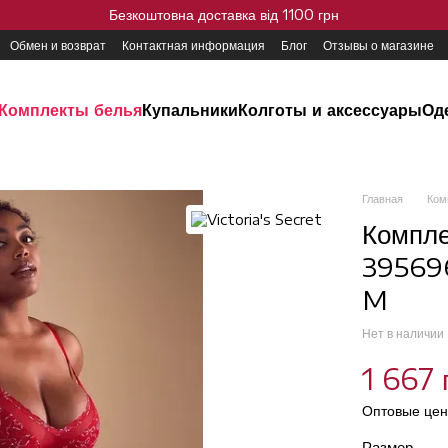
Безкоштовна доставка від 1100 грн
Обмен и возврат
Контактная информация
Блог
Отзывы о магазине
Комплекты белья
Купальники
Колготы и аксессуары
Од
Главная
Ком
Компле
395696
M
Нет в наличии
1 667 
Оптовые цен
Размер