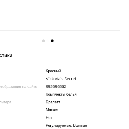
стики
Красный
Victoria's Secret
отображения на сайте
395696562
Комплекты белья
льтера
Бралетт
Мягкая
Нет
Регулируемые, Вшитые