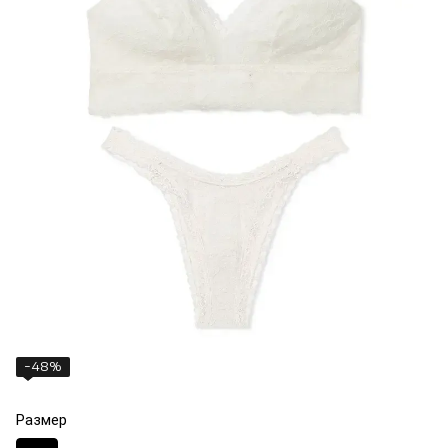
−48%
Размер