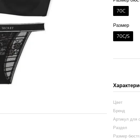
70C
Размер
70C/S
Характери
Цвет
Бренд
Артикул для 
Раздел
Размер бюст