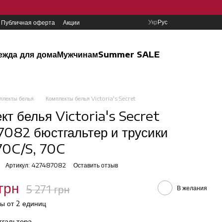
Укр
Рус
Публичная оферта
Акции
ежда для дома
Мужчинам
Summer SALE
плекты белья
Комплекты белья Victoria's Secret
кт белья Victoria's Secret
082 бюстгальтер и трусики
 70C/S, 70C
Артикул: 427487082
Оставить отзыв
грн
5 271 грн
В желания
ы от 2 единиц
тгальтера