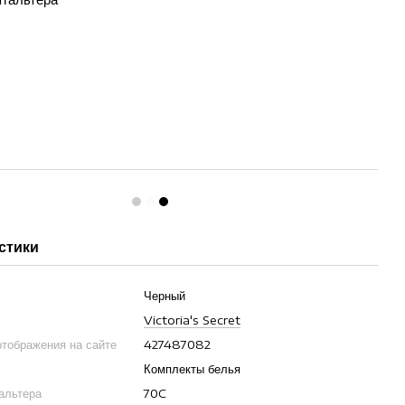
стики
Черный
Victoria's Secret
отображения на сайте
427487082
Комплекты белья
гальтера
70C