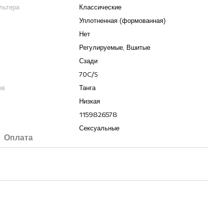
льтера
Классические
Уплотненная (формованная)
Нет
Регулируемые, Вшитые
Сзади
70C/S
ов
Танга
Низкая
1159826578
Сексуальные
Оплата