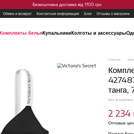
Безкоштовна доставка від 1100 грн
Обмен и возврат
Контактная информация
Блог
Отзывы о магазине
Комплекты белья
Купальники
Колготы и аксессуары
Од
Главная
Ком
Компле
427487
танга,
Нет в наличии
2 234 
Оптовые цен
Размер бюс