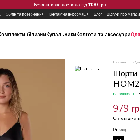
Безкоштовна доставка від 1100 грн
а
Обмін та повернення
Контактна інформація
Блог
Відгуки про магаз
Комплекти білизни
Купальники
Колготи та аксесуари
Одя
Головна
Одя
Шорти 
HOM25
В наявності
979 г
Оптові ціни 
Розмір