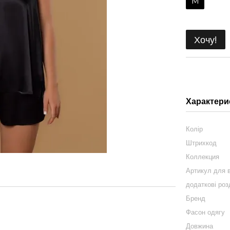
M
Хочу!
Характери
Колір
Штрихкод
Коллекция
Артикул для в
додаткові роз
Бренд
Фасон одягу
Довжина