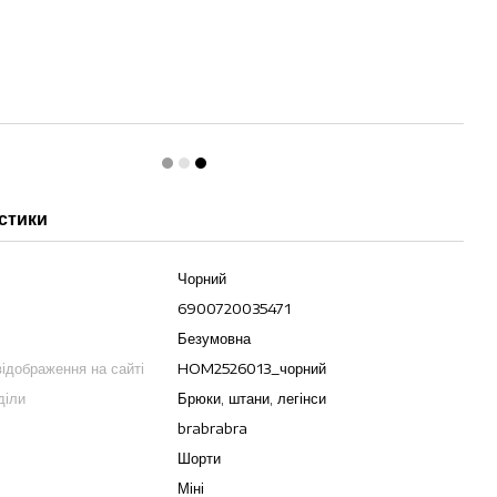
стики
Чорний
6900720035471
Безумовна
ідображення на сайті
HOM2526013_чорний
діли
Брюки, штани, легінси
brabrabra
Шорти
Міні