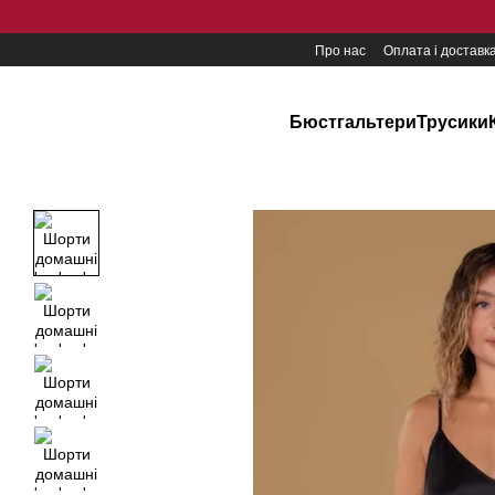
Перейти до основного контенту
Про нас
Оплата і доставк
Бюстгальтери
Трусики