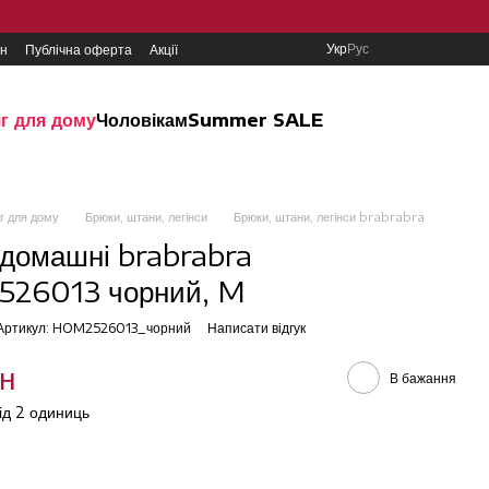
Укр
Рус
ин
Публічна оферта
Акції
г для дому
Чоловікам
Summer SALE
г для дому
Брюки, штани, легінси
Брюки, штани, легінси brabrabra
домашні brabrabra
26013 чорний, M
Артикул: HOM2526013_чорний
Написати відгук
рн
В бажання
від 2 одиниць