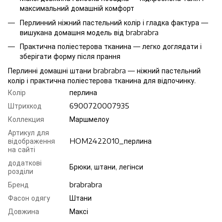
максимальний домашній комфорт
Перлинний ніжний пастельний колір і гладка фактура —
вишукана домашня модель від brabrabra
Практична поліестерова тканина — легко доглядати і
зберігати форму після прання
Перлинні домашні штани brabrabra — ніжний пастельний
колір і практична поліестерова тканина для відпочинку.
Колір
перлина
Штрихкод
6900720007935
Коллекция
Маршмелоу
Артикул для
відображення
HOM2422010_перлина
на сайті
додаткові
Брюки, штани, легінси
розділи
Бренд
brabrabra
Фасон одягу
Штани
Довжина
Максі