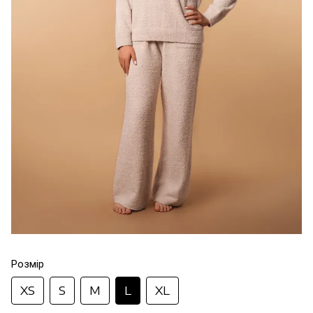
Розмір
XS
S
M
L
XL