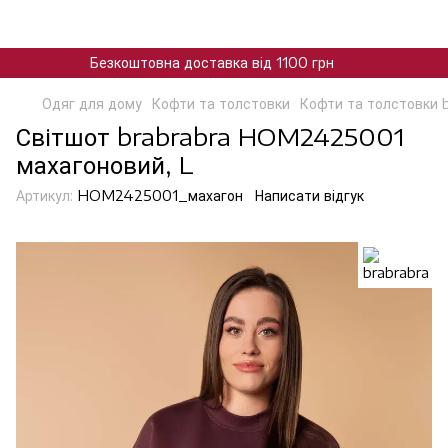
Безкоштовна доставка від 1100 грн
Одяг для дому
Кофти та толстовки
Кофти та толстовки 
Світшот brabrabra HOM2425001
махагоновий, L
Артикул:
HOM2425001_махагон
Написати відгук