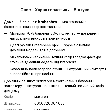
Опис
Характеристики
Відгуки
Домашній світшот brabrabra
— махагоновий з
бавовняно-поліестерової тканини.
Матеріал 70% бавовна, 30% поліестер — поєднання
натуральної ніжності і практичності
Довгі рукави і класичний крій — зручна стильна
домашня модель для відпочинку
Махагоновий насичений теплий колір і гладка фактура —
стильна домашня модель від brabrabra
Бавовняно-поліестерова суміш — натуральний комфорт і
зносостійкість при носінні
Домашній світшот brabrabra махагоновий з бавовни і
поліестеру — натуральна ніжність і теплий насичений колір
для дому.
Колір
махагон
Штрихкод
6900720004033
Коллекция
Чаокакао