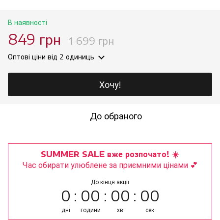
В наявності
849 грн
1 699 грн
Оптові ціни
від 2 одиниць
Хочу!
До обраного
SUMMER SALE вже розпочато! ☀️
Час обирати улюблене за приємними цінами 💕
До кінця акції
0
00
00
00
дні
години
хв
сек