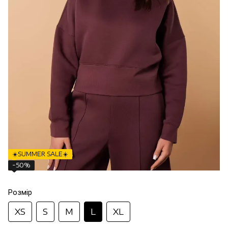
☀️SUMMER SALE☀️
−50%
Розмір
XS
S
M
L
XL