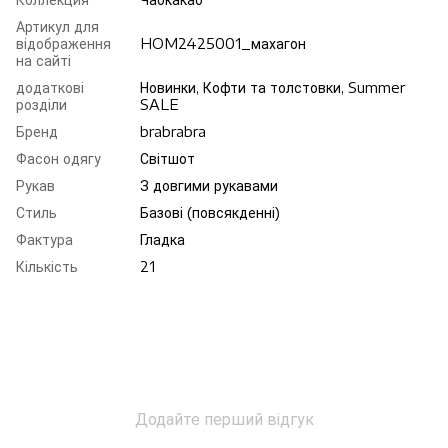
Артикул для
відображення
HOM2425001_махагон
на сайті
додаткові
Новинки, Кофти та толстовки, Summer
розділи
SALE
Бренд
brabrabra
Фасон одягу
Світшот
Рукав
З довгими рукавами
Стиль
Базові (повсякденні)
Фактура
Гладка
Кількість
21
Додайте перший відгук