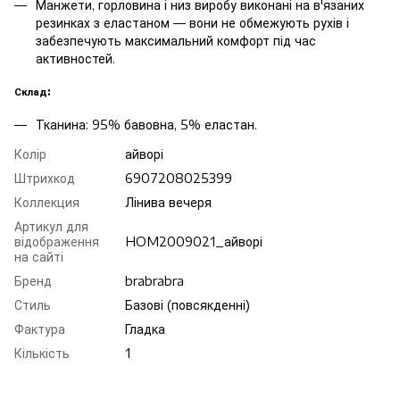
Манжети, горловина і низ виробу виконані на в'язаних
резинках з еластаном — вони не обмежують рухів і
забезпечують максимальний комфорт під час
активностей.
Склад:
Тканина: 95% бавовна, 5% еластан.
Колір
айворі
Штрихкод
6907208025399
Коллекция
Лінива вечеря
Артикул для
відображення
HOM2009021_айворі
на сайті
Бренд
brabrabra
Стиль
Базові (повсякденні)
Фактура
Гладка
Кількість
1