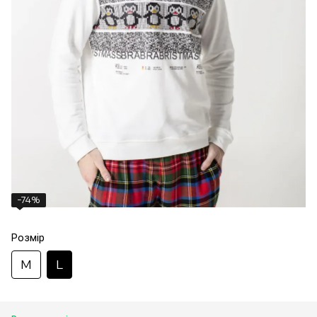
−74%
Розмір
M
L