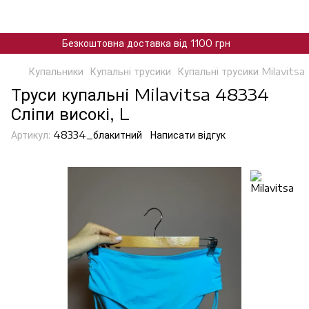
Безкоштовна доставка від 1100 грн
Купальники
Купальні трусики
Купальні трусики Milavitsa
Труси купальнi Milavitsa 48334
Сліпи високі, L
Артикул:
48334_блакитний
Написати відгук