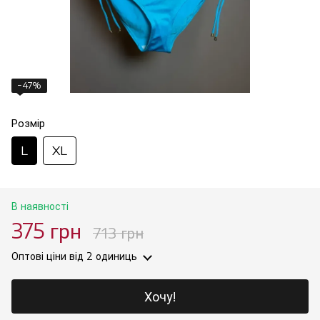
−47%
Розмір
L
XL
В наявності
375 грн
713 грн
Оптові ціни
від 2 одиниць
Хочу!