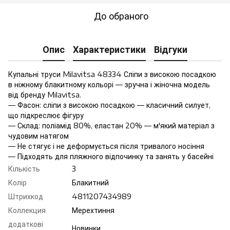
До обраного
Опис
Характеристики
Відгуки
Купальні труси Milavitsa 48334 Сліпи з високою посадкою
в ніжному блакитному кольорі — зручна і жіночна модель
від бренду Milavitsa.
— Фасон: сліпи з високою посадкою — класичний силует,
що підкреслює фігуру
— Склад: поліамід 80%, еластан 20% — м'який матеріал з
чудовим натягом
— Не стягує і не деформується після тривалого носіння
— Підходять для пляжного відпочинку та занять у басейні
Кількість
3
Колір
Блакитний
Штрихкод
4811207434989
Коллекция
Мерехтиння
додаткові
Новинки