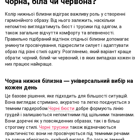
чорна, біла чи червона?
Колір нижньої білизни відіграє важливу роль у створенні
гармонійного образу. Від нього залежить, наскільки
непомітно виглядатимуть бюст і трусики під одягом, а
також загальне відчуття комфорту та впевненості.
Правильно підібраний відтінок спідньої білизни допомагає
уникнути просвічування, підкреслити силует і адаптувати
образ під різні стилі одягу. Розглянемо, який варіант краще
обрати: чорний, білий чи червоний, і в яких випадках кожен із
них працює найкраще.
Чорна нижня білизна — універсальний вибір на
кожен день
Це базове рішення, яке підходить для більшості ситуацій.
Вона виглядає стримано, акуратно та легко поєднується з
темним гардеробом.
Чорні бюсти
добре формують лінію
грудей і залишаються непомітними під щільними тканинами.
Вони доречні як у повсякденних образах, так і в більш
строгому стилі.
Чорні трусики
також відзначаються
практичністю: вони не просвічуються під темними речами
та довше зберігають охайний вигляд. До того ж темний