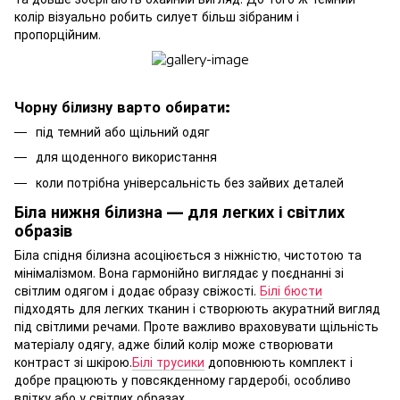
колір візуально робить силует більш зібраним і
пропорційним.
Чорну білизну варто обирати:
під темний або щільний одяг
для щоденного використання
коли потрібна універсальність без зайвих деталей
Біла нижня білизна — для легких і світлих
образів
Біла спідня білизна асоціюється з ніжністю, чистотою та
мінімалізмом. Вона гармонійно виглядає у поєднанні зі
світлим одягом і додає образу свіжості.
Білі бюсти
підходять для легких тканин і створюють акуратний вигляд
під світлими речами. Проте важливо враховувати щільність
матеріалу одягу, адже білий колір може створювати
контраст зі шкірою.
Білі трусики
доповнюють комплект і
добре працюють у повсякденному гардеробі, особливо
влітку або у світлих образах.