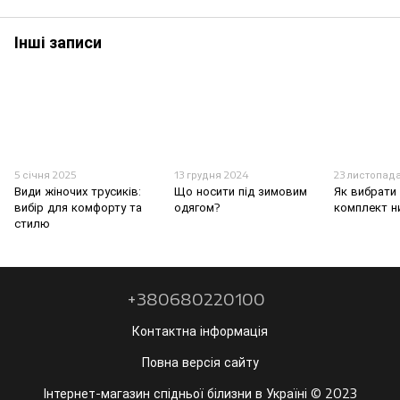
Інші записи
5 січня 2025
13 грудня 2024
23 листопад
Види жіночих трусиків:
Що носити під зимовим
Як вибрати
вибір для комфорту та
одягом?
комплект н
стилю
+380680220100
Контактна інформація
Повна версія сайту
Інтернет-магазин спідньої білизни в Україні © 2023