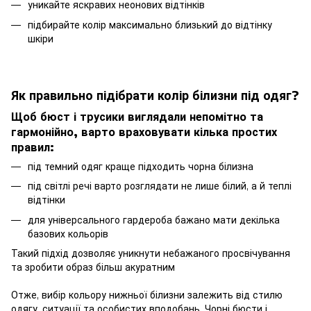
уникайте яскравих неонових відтінків
підбирайте колір максимально близький до відтінку
шкіри
Як правильно підібрати колір білизни під одяг?
Щоб бюст і трусики виглядали непомітно та
гармонійно, варто враховувати кілька простих
правил:
під темний одяг краще підходить чорна білизна
під світлі речі варто розглядати не лише білий, а й теплі
відтінки
для універсального гардероба бажано мати декілька
базових кольорів
Такий підхід дозволяє уникнути небажаного просвічування
та зробити образ більш акуратним
Отже, вибір кольору нижньої білизни залежить від стилю
одягу, ситуації та особистих вподобань. Чорні бюсти і